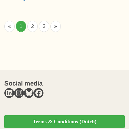
«
1
2
3
»
Social media
Terms & Conditions (Dutch)