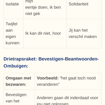
mijn
Isolatie
Solidariteit
eentje doen, ik ben
niet gek
Twijfel
aan
Jij kan het
Ik kan dit niet, hoor
eigen
verschil maken
kunnen
Drietrapsraket: Bevestigen-Beantwoorden-
Ombuigen:
Omgaan met
Voorbeeld:
"het gaat toch nooit
bezwaren:
veranderen"
Bevestigen
Anderen gaan dit inderdaad voor
van het
jou niet oplossen.