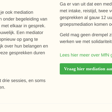
Ga er van uit dat een medi
met intake, reistijd, twe
 je ook mediation
gesprekken al gauw 12 uur
n onder begeleiding van
groepsmediation komen oo
 met elkaar in gesprek.
ouwelijk. Een mediator
Geld mag geen drempel zi
 opnieuw op gang te
werken we met solidariteit
jk over hun belangen en
Deze gesprekken duren
Lees hier meer over MfN g
Vraag hier mediation aa
 drie sessies, en soms
en.