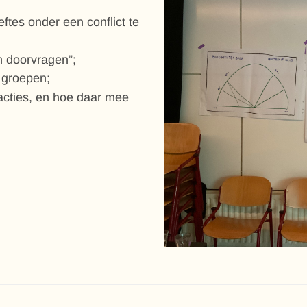
ftes onder een conflict te
n doorvragen”;
n groepen;
eacties, en hoe daar mee