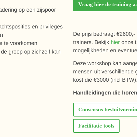
Vraag hier de training a
adering op een zijspoor
chtsposities en privileges
De prijs bedraagt €2600,-
en
trainers. Bekijk
hier
onze t
ie te voorkomen
mogelijkheden en eventue
de groep op zichzelf kan
Deze workshop kan aange
mensen uit verschillende 
kost die €3000 (incl BTW)
Handleidingen die horen 
Consensus besluitvormi
Facilitatie tools