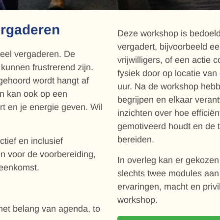
vergaderen
Deze workshop is bedoeld
vergadert, bijvoorbeeld e
veel vergaderen. De
vrijwilligers, of een actie
kunnen frustrerend zijn.
fysiek door op locatie van
e gehoord wordt hangt af
uur. Na de workshop hebbe
en kan ook op een
begrijpen en elkaar verant
rt en je energie geven. Wil
inzichten over hoe efficië
gemotiveerd houdt en de 
bereiden.
tief en inclusief
n voor de voorbereiding,
In overleg kan er gekoze
jeenkomst.
slechts twee modules aan
ervaringen, macht en privi
workshop.
het belang van agenda, to