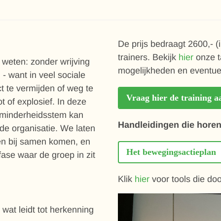
De prijs bedraagt 2600,- 
trainers. Bekijk
hier
onze t
 weten: zonder wrijving
mogelijkheden en eventuel
- want in veel sociale
 te vermijden of weg te
Vraag hier de training a
ot of explosief. In deze
 minderheidsstem kan
Handleidingen die horen 
de organisatie. We laten
ren bij samen komen, en
Het bewegingsactieplan
ase waar de groep in zit
Klik
hier
voor tools die do
 wat leidt tot herkenning