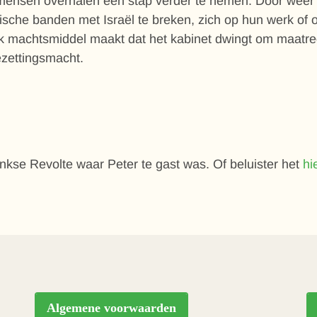
mensen overhalen een stap verder te nemen. Door weer d
sche banden met Israël te breken, zich op hun werk of op
k machtsmiddel maakt dat het kabinet dwingt om maatregel
ezettingsmacht.
kse Revolte waar Peter te gast was. Of beluister het
hi
Algemene voorwaarden