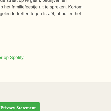
e straat op te gaan, bedrijven en
 het familiefeestje uit te spreken. Kortom
en te treffen tegen Israël, of buiten het
er op Spotify
.
Privacy Statement