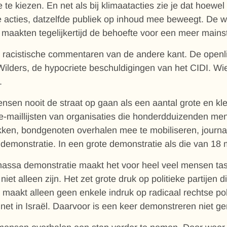
e te kiezen. En net als bij klimaatacties zie je dat hoewel
acties, datzelfde publiek op inhoud mee beweegt. De wo
maakten tegelijkertijd de behoefte voor een meer mainst
 racistische commentaren van de andere kant. De openl
Wilders, de hypocriete beschuldigingen van het CIDI. Wie
.
ensen nooit de straat op gaan als een aantal grote en k
 e-maillijsten van organisaties die honderdduizenden me
rekken, bondgenoten overhalen mee te mobiliseren, journ
demonstratie. In een grote demonstratie als die van 18
massa demonstratie maakt het voor heel veel mensen ta
et alleen zijn. Het zet grote druk op politieke partijen di
maakt alleen geen enkele indruk op radicaal rechtse poli
net in Israël. Daarvoor is een keer demonstreren niet g