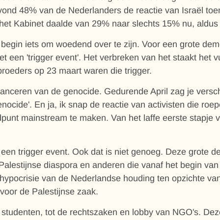
vond 48% van de Nederlanders de reactie van Israël toen
 het Kabinet daalde van 29% naar slechts 15% nu, aldu
begin iets om woedend over te zijn. Voor een grote dem
 een 'trigger event'. Het verbreken van het staakt het v
oeders op 23 maart waren die trigger.
nuanceren van de genocide. Gedurende April zag je vers
 Genocide'. En ja, ik snap de reactie van activisten die r
ndpunt mainstream te maken. Van het laffe eerste stapje
en trigger event. Ook dat is niet genoeg. Deze grote d
 Palestijnse diaspora en anderen die vanaf het begin van
te hypocrisie van de Nederlandse houding ten opzichte 
 voor de Palestijnse zaak.
 studenten, tot de rechtszaken en lobby van NGO's. De